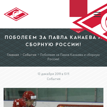
ПОБОЛЕЕМ ЗА ПАВЛА КАНАЕВА И
ХК «СПАРТАК»
СБОРНУЮ РОССИИ!
МХК «СПАРТАК»
Главная
События
Поболеем за Павла Канаева и сборную
России!
БИЛЕТЫ
13 декабря 2019 в 13:11
События
МАГАЗИН