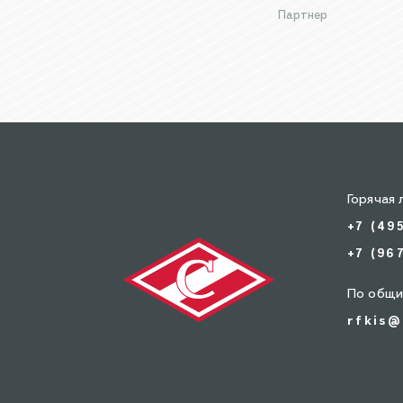
Партнер
Горячая 
+7 (49
+7 (96
По общи
rfkis@