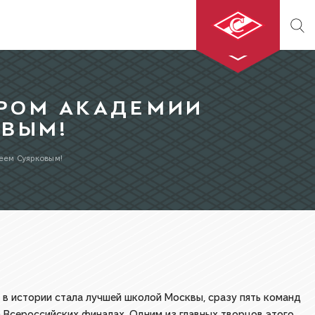
ХК «СПАРТАК»
ЕРОМ АКАДЕМИИ
ОВЫМ!
МХК «СПАРТАК»
еем Суярковым!
БИЛЕТЫ
МАГАЗИН
в истории стала лучшей школой Москвы, сразу пять команд
 Всероссийских финалах. Одним из главных творцов этого