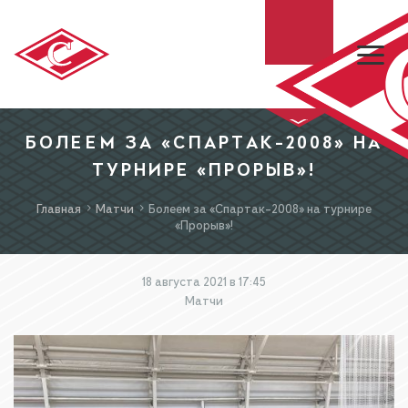
БОЛЕЕМ ЗА «СПАРТАК-2008» НА
ХК «СПАРТАК»
ТУРНИРЕ «ПРОРЫВ»!
МХК «СПАРТАК»
Главная
Матчи
Болеем за «Спартак-2008» на турнире
«Прорыв»!
БИЛЕТЫ
18 августа 2021 в 17:45
Матчи
МАГАЗИН