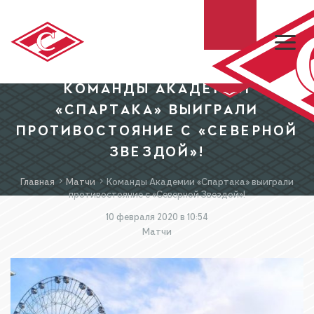
КОМАНДЫ АКАДЕМИИ
«СПАРТАКА» ВЫИГРАЛИ
ХК «СПАРТАК»
ПРОТИВОСТОЯНИЕ С «СЕВЕРНОЙ
ЗВЕЗДОЙ»!
МХК «СПАРТАК»
Главная
Матчи
Команды Академии «Спартака» выиграли
противостояние с «Северной Звездой»!
БИЛЕТЫ
10 февраля 2020 в 10:54
Матчи
МАГАЗИН