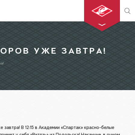
ХК «СПАРТАК»
ОРОВ УЖЕ ЗАВТРА!
МХК «СПАРТАК»
а!
БИЛЕТЫ
МАГАЗИН
автра! В 12:15 в Академии «Спартак» красно-белые
примет у себя «Витязь» из Подольска! Накануне, в очном