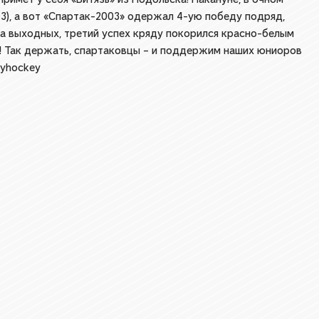
2:3), а вот «Спартак-2003» одержал 4-ую победу подряд,
 на выходных, третий успех кряду покорился красно-белым
(6:2)! Так держать, спартаковцы – и поддержим наших юниоров
uyhockey