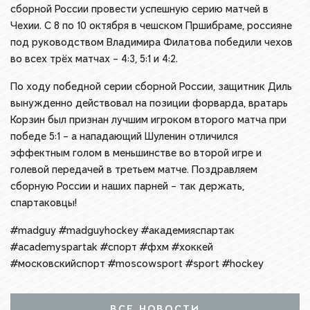
сборной России провести успешную серию матчей в
Чехии. С 8 по 10 октября в чешском Пршибраме, россияне
под руководством Владимира Филатова победили чехов
во всех трёх матчах – 4:3, 5:1 и 4:2.
По ходу победной серии сборной России, защитник Диль
вынужденно действовал на позиции форварда, вратарь
Корзин был признан лучшим игроком второго матча при
победе 5:1 – а нападающий Шуленин отличился
эффектным голом в меньшинстве во второй игре и
голевой передачей в третьем матче. Поздравляем
сборную России и наших парней – так держать,
спартаковцы!
#madguy #madguyhockey #академияспартак
#academyspartak #спорт #фхм #хоккей
#московскийспорт #moscowsport #sport #hockey
ВСЕ НОВОСТИ