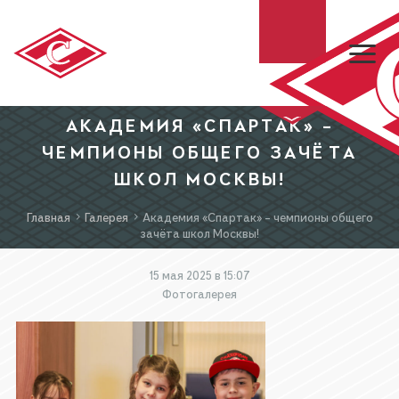
АКАДЕМИЯ «СПАРТАК» –
ХК «СПАРТАК»
ЧЕМПИОНЫ ОБЩЕГО ЗАЧЁТА
ШКОЛ МОСКВЫ!
МХК «СПАРТАК»
Главная
Галерея
Академия «Спартак» – чемпионы общего
зачёта школ Москвы!
БИЛЕТЫ
15 мая 2025 в 15:07
Фотогалерея
МАГАЗИН