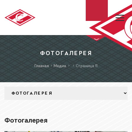
ХК «СПАРТАК»
ФОТОГАЛЕРЕЯ
Главная
Медиа
Страница 11
МХК «СПАРТАК»
БИЛЕТЫ
МАГАЗИН
Фотогалерея