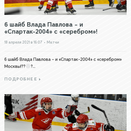
6 шайб Влада Павлова – и
«Спартак-2004» с «серебром»!
18 апреля 2021 в 16:07
•
Матчи
6 шайб Влада Павлова – и «Спартак-2004» с «серебром»
Москвы!??
?...
ПОДРОБНЕЕ