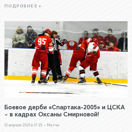
ПОДРОБНЕЕ
Боевое дерби «Спартака-2005» и ЦСКА
– в кадрах Оксаны Смирновой!
12 апреля 2021 в 17:25
•
Матчи