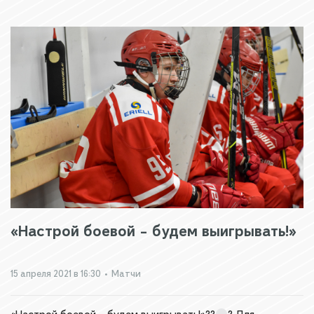
«Настрой боевой – будем выигрывать!»
15 апреля 2021 в 16:30
•
Матчи