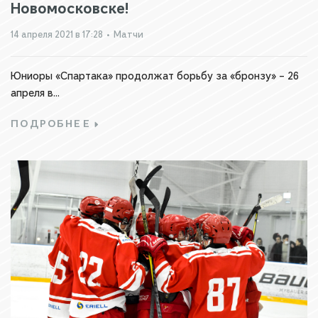
Новомосковске!
14 апреля 2021 в 17:28
•
Матчи
Юниоры «Спартака» продолжат борьбу за «бронзу» – 26
апреля в...
ПОДРОБНЕЕ