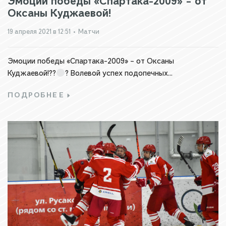
Эмоции победы «Спартака-2009» – от
Оксаны Куджаевой!
19 апреля 2021 в 12:51
•
Матчи
Эмоции победы «Спартака-2009» – от Оксаны
Куджаевой!??
? Волевой успех подопечных...
ПОДРОБНЕЕ